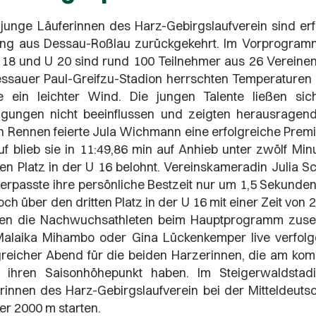
junge Läuferinnen des Harz-Gebirgslaufverein sind erf
ng aus Dessau-Roßlau zurückgekehrt. Im Vorprogramm 
 18 und U 20 sind rund 100 Teilnehmer aus 26 Vereine
ssauer Paul-Greifzu-Stadion herrschten Temperaturen
e ein leichter Wind. Die jungen Talente ließen si
gungen nicht beeinflussen und zeigten herausragend
n Rennen feierte Jula Wichmann eine erfolgreiche Premi
f blieb sie in 11:49,86 min auf Anhieb unter zwölf M
en Platz in der U 16 belohnt. Vereinskameradin Julia S
erpasste ihre persönliche Bestzeit nur um 1,5 Sekunden
ch über den dritten Platz in der U 16 mit einer Zeit von
ten die Nachwuchsathleten beim Hauptprogramm zuse
alaika Mihambo oder Gina Lückenkemper live verfolg
greicher Abend für die beiden Harzerinnen, die am 
rt ihren Saisonhöhepunkt haben. Im Steigerwaldsta
rinnen des Harz-Gebirgslaufverein bei der Mitteldeuts
er 2000 m starten.