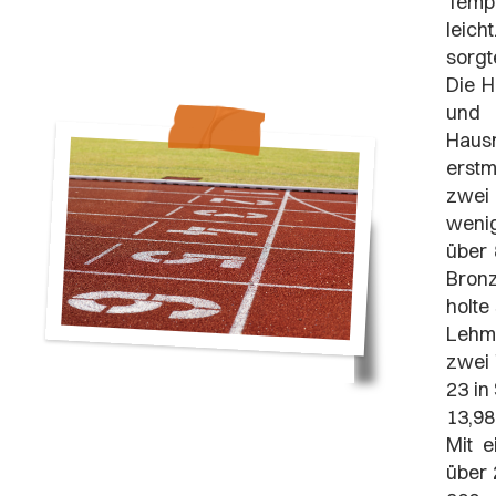
Tempe
leic
sorgt
Die H
und 
Haus
erstm
zwei 
wenig
über 
Bronz
holte
Lehma
zwei 
23 in
13,98
Mit e
über 