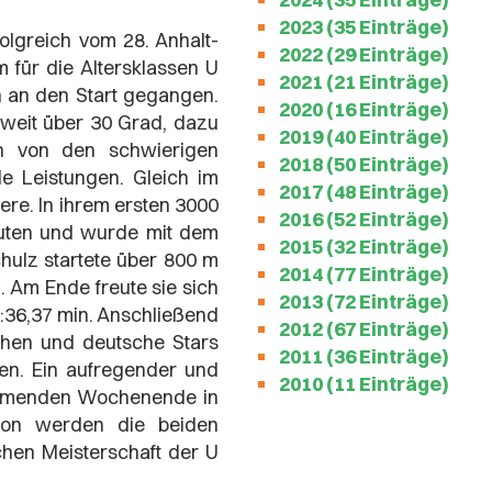
2023 (35 Einträge)
olgreich vom 28. Anhalt-
2022 (29 Einträge)
für die Altersklassen U
2021 (21 Einträge)
n an den Start gegangen.
2020 (16 Einträge)
 weit über 30 Grad, dazu
2019 (40 Einträge)
ch von den schwierigen
2018 (50 Einträge)
e Leistungen. Gleich im
2017 (48 Einträge)
ere. In ihrem ersten 3000
2016 (52 Einträge)
inuten und wurde mit dem
2015 (32 Einträge)
chulz startete über 800 m
2014 (77 Einträge)
. Am Ende freute sie sich
2013 (72 Einträge)
 2:36,37 min. Anschließend
2012 (67 Einträge)
hen und deutsche Stars
2011 (36 Einträge)
en. Ein aufregender und
2010 (11 Einträge)
kommenden Wochenende in
dion werden die beiden
chen Meisterschaft der U