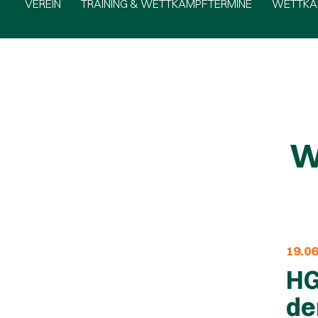
VEREIN
TRAINING & WETTKAMPFTERMINE
WETTKA
W
19.0
HG
de