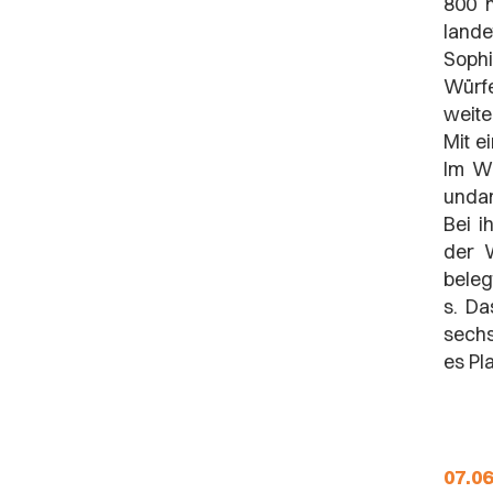
800 m
lande
Soph
Würfe
weite
Mit e
Im We
undan
Bei i
der W
beleg
s. Da
sechs
es Pl
07.06