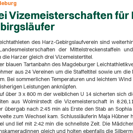
deburg
ei Vizemeisterschaften für
birgsläufer
eichtathleten des Harz-Gebirgslaufverein sind weiterhin
Landesmeisterschaften der Mittelstreckenstaffeln u
n die Harzer gleich drei Vizemeistertitel.
er blauen Tartanbahn des Magdeburger Leichtathletikv
ehmer aus 24 Vereinen um die Staffeltitel sowie um die
m. Bei sommerlichen Temperaturen und leichtem Wind k
bisherigen Leistungen anknüpfen.
uf über 3 x 800 m der weiblichen U 14 sicherten sich d
iten aus Wolmirstedt die Vizemeisterschaft in 8:26,11 
r übergab nach 2:45 min als Erste den Stab an Sophia 
weite zum Wechsel kam. Schlussläuferin Maja Hübner hie
iel und lief mit 2:42 min die schnellste Zeit. Die Mädch
nskameradinnen gleich und holten ebenfalls die Silbermed