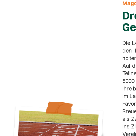
Mag
Dr
Ge
Die L
den 
holte
Auf d
Teiln
5000 
ihre 
Im La
Favor
Breue
als Z
ins Z
Verei