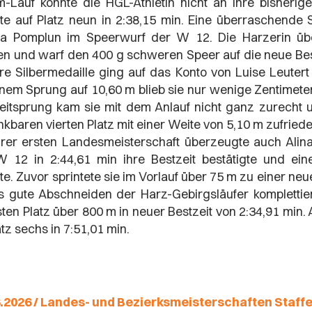
-Lauf konnte die HGL-Athletin nicht an ihre bisheri
te auf Platz neun in 2:38,15 min. Eine überraschende S
ia Pomplun im Speerwurf der W 12. Die Harzerin übe
n und warf den 400 g schweren Speer auf die neue Bes
re Silbermedaille ging auf das Konto von Luise Leutert
inem Sprung auf 10,60 m blieb sie nur wenige Zentimete
itsprung kam sie mit dem Anlauf nicht ganz zurecht 
kbaren vierten Platz mit einer Weite von 5,10 m zufrie
hrer ersten Landesmeisterschaft überzeugte auch Alin
 12 in 2:44,61 min ihre Bestzeit bestätigte und ein
te. Zuvor sprintete sie im Vorlauf über 75 m zu einer ne
s gute Abschneiden der Harz-Gebirgsläufer komplettie
ten Platz über 800 m in neuer Bestzeit von 2:34,91 min
atz sechs in 7:51,01 min.
.2026 / Landes- und Bezierksmeisterschaften Staffe