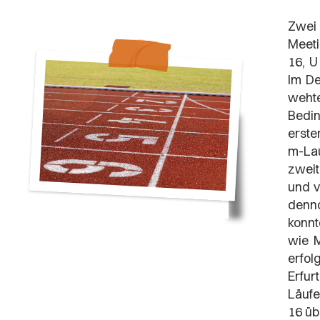
Zwei 
Meeti
16, U
Im De
weht
Bedin
erste
m-Lau
zweit
und v
denno
konn
wie M
erfol
Erfu
Läufe
16 üb