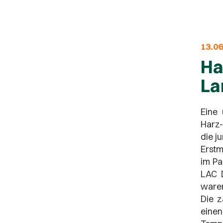
13.0
Ha
La
Eine 
Harz-
die j
Erstm
im Pa
LAC 
waren
Die z
einen