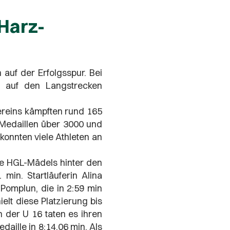
 Harz-
 auf der Erfolgsspur. Bei
nd auf den Langstrecken
ereins kämpften rund 165
 Medaillen über 3000 und
onnten viele Athleten an
ie HGL-Mädels hinter den
min. Startläuferin Alina
Pomplun, die in 2:59 min
lt diese Platzierung bis
en der U 16 taten es ihren
aille in 8:14,06 min. Als