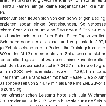
raturen und ständig wechselnder Wind machten es de
ht. Hinzu kamen einige kleine Regenschauer, die fü
en.
arzer Athleten ließen sich von den schwierigen Beding
erzielten sogar einige Bestleistungen. So verbess
rekord über 2000 m um eine Sekunde auf 7:32,44 min
als Landesmeisterin auf der Bahn. Einen Tag zuvor lief
Sekunden schneller als bisher und verpasste in 2:37,
e Zehntelsekunden das Podest. Ihr Trainingskamerad 
800 m der M 13 um mehr als vier Sekunden und sicherte
emedaille. Tags darauf wurde er seiner Favoritenrolle
 sich den Landesmeistertitel in 7:04,27 min. Eine erfolgr
nn im 2000 m-Hindernislauf, wo er in 7:29,11 min Lan
Titel nahm Lea Brandecker mit nach Hause. Die 22-Jähri
 Saisonbestzeit von 2:44,79 min als Erste ins Ziel. Zuvor s
 s zum Sieg.
iner kämpferischen Leistung holte sich Jula Wichman
2000 m der W 14. In 7:37,82 min blieb sie nur eine Sekun