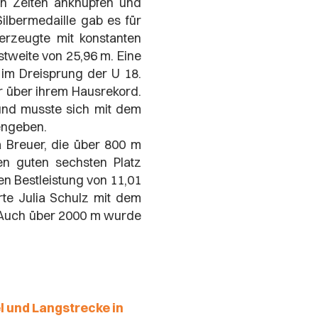
gen Zeiten anknüpfen und
ilbermedaille gab es für
rzeugte mit konstanten
tweite von 25,96 m. Eine
 im Dreisprung der U 18.
r über ihrem Hausrekord.
und musste sich mit dem
dengeben.
a Breuer, die über 800 m
en guten sechsten Platz
uen Bestleistung von 11,01
rte Julia Schulz mit dem
. Auch über 2000 m wurde
l und Langstrecke in